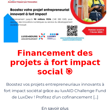
𝗙𝗶𝗻𝗮𝗻𝗰𝗲𝗺𝗲𝗻𝘁 𝗱𝗲𝘀
𝗽𝗿𝗼𝗷𝗲𝘁𝘀 𝗮̀ 𝗳𝗼𝗿𝘁 𝗶𝗺𝗽𝗮𝗰𝘁
𝘀𝗼𝗰𝗶𝗮𝗹 🎯
Boostez vos projets entrepreneuriaux innovants à
fort impact sociétal grâce au luxAID Challenge Fund
de LuxDev ! Profitez d’un cofinancement […]
En savoir plus