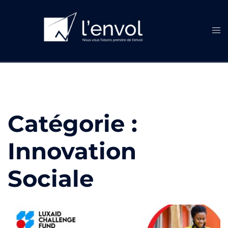
Aller
au
contenu
Ouvr
le
men
Catégorie :
Innovation
Sociale