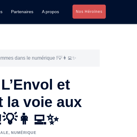
ns
Partenaires
A propos
Nos Héroïnes
femmes dans le numérique !💡👩‍💻✨
L’Envol et
 la voie aux
💡👩‍💻✨
IALE
,
NUMÉRIQUE