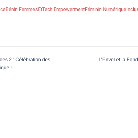
nceBénin
FemmesEtTech
EmpowermentFéminin
NumériqueInclus
oes 2 : Célébration des
L’Envol et la Fond
ique !
e