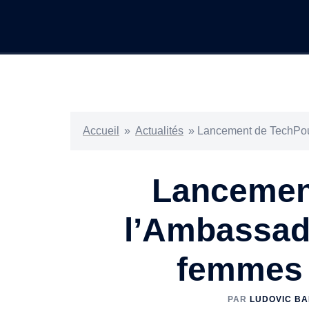
Accueil
»
Actualités
»
Lancement de TechPour
Lancement
l’Ambassade
femmes 
PAR
LUDOVIC B