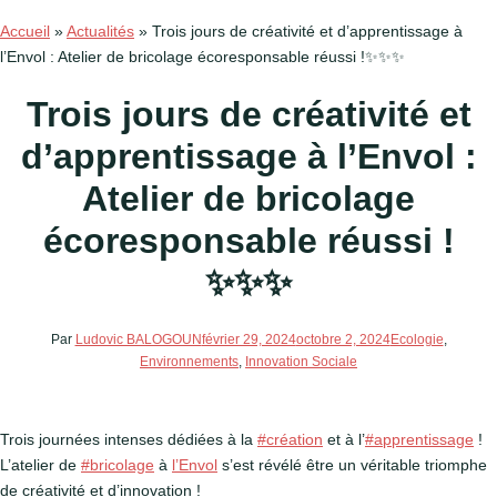
Accueil
»
Actualités
»
Trois jours de créativité et d’apprentissage à
l’Envol : Atelier de bricolage écoresponsable réussi !✨✨✨
Trois jours de créativité et
d’apprentissage à l’Envol :
Atelier de bricolage
écoresponsable réussi !
✨✨✨
Par
Ludovic BALOGOUN
février 29, 2024
octobre 2, 2024
Ecologie
,
Environnements
,
Innovation Sociale
Trois journées intenses dédiées à la
#création
et à l’
#apprentissage
!
L’atelier de
#bricolage
à
l’Envol
s’est révélé être un véritable triomphe
de créativité et d’innovation !