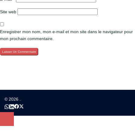
Site web
Enregistrer mon nom, mon e-mail et mon site dans le navigateur pour
mon prochain commentaire.
© 2026 .
https://wa.me/95138829
https://www.linkedin.com/company/cabinetlenvol
https://web.facebook.com/cabinetlenvol
https://twitter.com/lEnvolBj