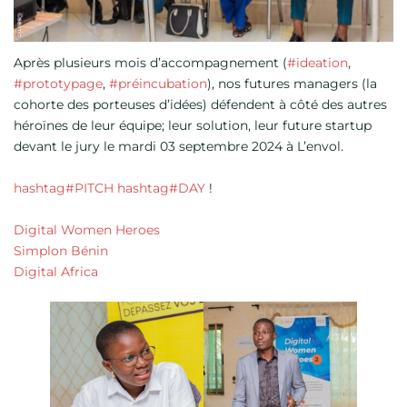
Après plusieurs mois d’accompagnement (
#ideation
,
#prototypage
,
#préincubation
), nos futures managers (la
cohorte des porteuses d’idées) défendent à côté des autres
héroïnes de leur équipe; leur solution, leur future startup
devant le jury le mardi 03 septembre 2024 à L’envol.
hashtag#PITCH
hashtag#DAY
!
Digital Women Heroes
Simplon Bénin
Digital Africa