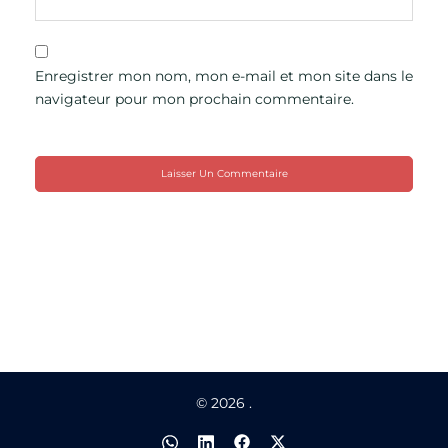
Enregistrer mon nom, mon e-mail et mon site dans le
navigateur pour mon prochain commentaire.
© 2026 .
https://wa.me/95138829
https://www.linkedin.com/company/
https://web.facebook.com/cabi
https://twitter.com/lEnvo