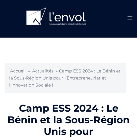
Aller
au
contenu
Ouvr
le
men
Accueil
»
Actualités
»
Camp ESS 2024 : Le Bénin et
la Sous-Région Unis pour l’Entrepreneuriat et
l’Innovation Sociale !
Camp ESS 2024 : Le
Bénin et la Sous-Région
Unis pour