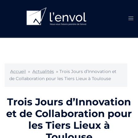
Aller
au
contenu
Ouvr
le
men
Accueil
»
Actualités
»
Trois Jours d’Innovation et
de Collaboration pour les Tiers Lieux à Toulouse
Trois Jours d’Innovation
et de Collaboration pour
les Tiers Lieux à
Toulouse