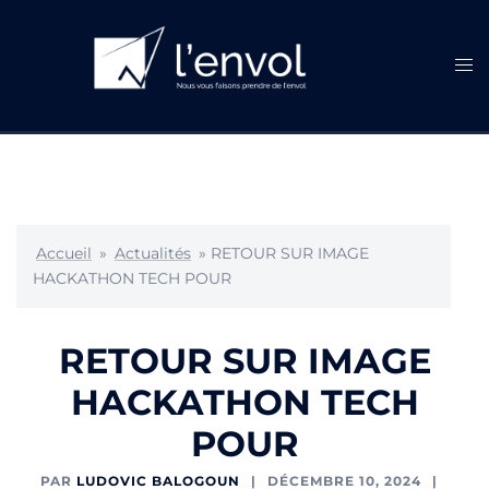
Aller
au
contenu
Ouvr
le
men
Accueil
»
Actualités
»
RETOUR SUR IMAGE
HACKATHON TECH POUR
RETOUR SUR IMAGE
HACKATHON TECH
POUR
PAR
LUDOVIC BALOGOUN
DÉCEMBRE 10, 2024