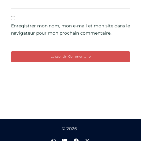
Enregistrer mon nom, mon e-mail et mon site dans le
navigateur pour mon prochain commentaire.
© 2026 .
https://wa.me/95138829
https://www.linkedin.com/company/
https://web.facebook.com/cabi
https://twitter.com/lEnvo