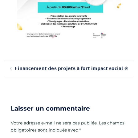
Navigation
𝗙𝗶𝗻𝗮𝗻𝗰𝗲𝗺𝗲𝗻𝘁 𝗱𝗲𝘀 𝗽𝗿𝗼𝗷𝗲𝘁𝘀 𝗮̀ 𝗳𝗼𝗿𝘁 𝗶𝗺𝗽𝗮𝗰𝘁 𝘀𝗼𝗰𝗶𝗮𝗹 🎯
d’article
Laisser un commentaire
Votre adresse e-mail ne sera pas publiée.
Les champs
obligatoires sont indiqués avec
*