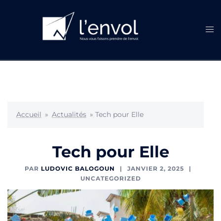
Aller
au
contenu
Ouvr
le
men
Accueil
»
Actualités
»
Tech pour Elle
Tech pour Elle
PAR
LUDOVIC BALOGOUN
JANVIER 2, 2025
UNCATEGORIZED