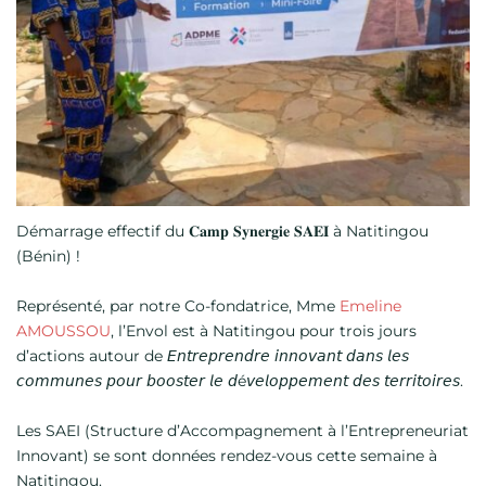
Démarrage effectif du 𝐂𝐚𝐦𝐩 𝐒𝐲𝐧𝐞𝐫𝐠𝐢𝐞 𝐒𝐀𝐄𝐈 à Natitingou
(Bénin) !
Représenté, par notre Co-fondatrice, Mme
Emeline
AMOUSSOU
, l’Envol est à Natitingou pour trois jours
d’actions autour de 𝘌𝘯𝘵𝘳𝘦𝘱𝘳𝘦𝘯𝘥𝘳𝘦 𝘪𝘯𝘯𝘰𝘷𝘢𝘯𝘵 𝘥𝘢𝘯𝘴 𝘭𝘦𝘴
𝘤𝘰𝘮𝘮𝘶𝘯𝘦𝘴 𝘱𝘰𝘶𝘳 𝘣𝘰𝘰𝘴𝘵𝘦𝘳 𝘭𝘦 𝘥é𝘷𝘦𝘭𝘰𝘱𝘱𝘦𝘮𝘦𝘯𝘵 𝘥𝘦𝘴 𝘵𝘦𝘳𝘳𝘪𝘵𝘰𝘪𝘳𝘦𝘴.
Les SAEI (Structure d’Accompagnement à l’Entrepreneuriat
Innovant) se sont données rendez-vous cette semaine à
Natitingou.