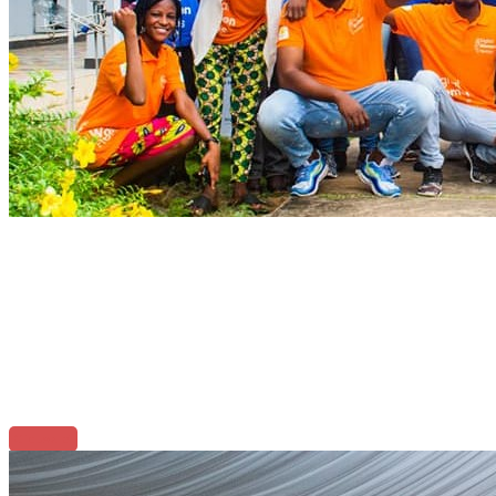
L'objectif de L'Envol est de
favoriser l'émergence
d'entreprises innovantes et
durables
Et promouvoir les ESS au Benin
Cliquez Ici